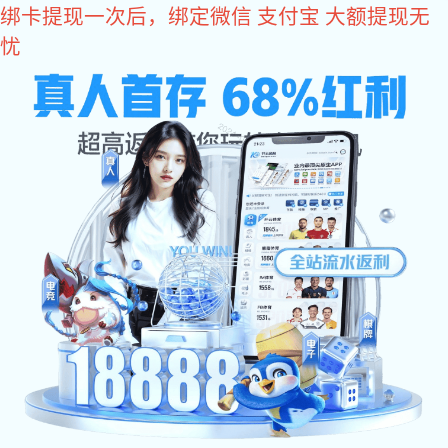
678体育
网站678体育
关于678体育
关于678体育
荣誉证书
生产基地
展会风采
团队展示
企业视频
背压阀
不锈钢背压阀
微压背压阀
超低压背压阀
低压背压阀
中高压背压阀
高压背压阀
灵敏背压阀
真空背压阀
气体背压阀
高温背压阀
泄压阀
气控调节背压阀
先导背压阀
电动背压阀