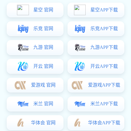
电气比例背压阀
差压背压阀
精密背压阀
小型背压阀
液体背压阀
大流量背压阀
通风背压阀
高流量背压阀
减压阀
不锈钢减压器
微压减压阀
中高压减压阀
高压减压阀
高压大流量减压阀
微压氮封阀
先导式减压阀
气控减压阀
电动减压阀
电气比例减压阀
高温减压阀
热门关键字：
678体育:
单向阀批发
678体育:
自控阀门定制
678体育:
不锈钢
液体减压阀
超低压减压阀
差压减压阀
小型减压阀
气体/高纯气体
>>
网站678体育
背压阀
678体育中
气室减压阀
低温减压阀
自卸压减压阀
心
暂无相关记录！
微压供氮阀
燃气调压器