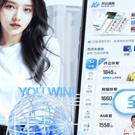
锈钢减压器
678体育:
背压阀厂家
678体育:
背压阀型号
>
>>
案例展示
机械设备