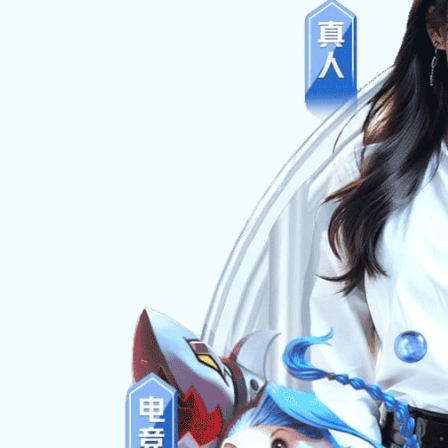
电气比例背压阀
差压背压阀
精密背压阀
小型背压阀
液体背压阀
大流量背压阀
通风背压阀
高流量背压阀
减压阀
不锈钢减压器
微压减压阀
中高压减压阀
高压减压阀
高压大流量减压阀
微压氮封阀
先导式减压阀
气控减压阀
电动减压阀
电气比例减压阀
高温减压阀
热门关键字：
678体育:
单向阀批发
自控阀门定制
678体育:
不
液体减压阀
超低压减压阀
差压减压阀
小型减压阀
气体/高纯气体
气室减压阀
>
网站678体育
案例展示
低温减压阀
自卸压减压阀
微压供氮阀
CASE PRESENTATION
燃气调压器