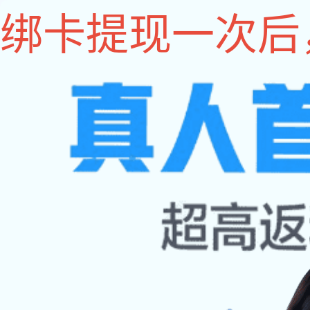
678体育
网站678体育
关于678体育
关于678体育
荣誉证书
生产基地
展会风采
团队展示
企业视频
背压阀
不锈钢背压阀
微压背压阀
超低压背压阀
低压背压阀
中高压背压阀
高压背压阀
灵敏背压阀
真空背压阀
气体背压阀
高温背压阀
泄压阀
气控调节背压阀
先导背压阀
电动背压阀