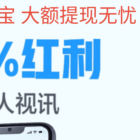
021-60528933
021-60486132