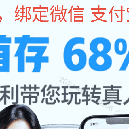
精益求精，匠心制造
10余年专注
阀门研制