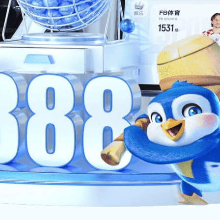
LC控制的减压阀客户现场