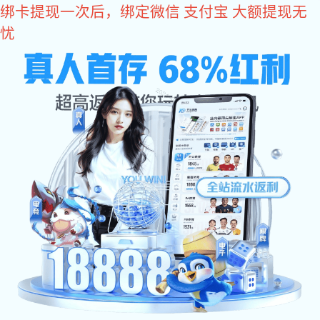
678体育
网站678体育
关于678体育
关于678体育
荣誉证书
生产基地
展会风采
团队展示
企业视频
背压阀
不锈钢背压阀
微压背压阀
超低压背压阀
低压背压阀
中高压背压阀
高压背压阀
灵敏背压阀
真空背压阀
气体背压阀
高温背压阀
泄压阀
气控调节背压阀
先导背压阀
电动背压阀