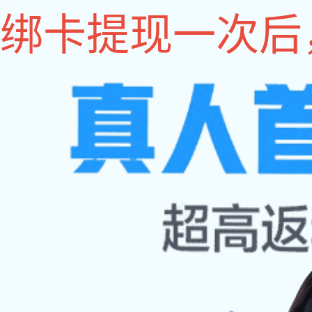
678体育
网站678体育
关于678体育
关于678体育
荣誉证书
生产基地
展会风采
团队展示
企业视频
背压阀
不锈钢背压阀
微压背压阀
超低压背压阀
低压背压阀
中高压背压阀
高压背压阀
灵敏背压阀
真空背压阀
气体背压阀
高温背压阀
泄压阀
气控调节背压阀
先导背压阀
电动背压阀