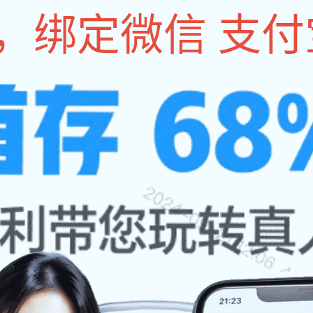
精益求精，匠心制造
10余年专注
阀门研制