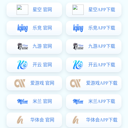
电气比例背压阀
差压背压阀
精密背压阀
小型背压阀
液体背压阀
大流量背压阀
通风背压阀
高流量背压阀
减压阀
不锈钢减压器
微压减压阀
中高压减压阀
高压减压阀
高压大流量减压阀
微压氮封阀
先导式减压阀
气控减压阀
电动减压阀
电气比例减压阀
高温减压阀
热门关键字：
678体育:
单向阀批发
自控阀门定制
678体育:
不锈钢减压器
液体减压阀
超低压减压阀
差压减压阀
小型减压阀
气体/高纯气体
>>
网站678体育
减压阀
678体育中
气室减压阀
低温减压阀
自卸压减压阀
心
暂无相关记录！
微压供氮阀
燃气调压器