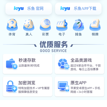
卫生级阀门
PRODUCT CENTER
卫生级背压阀
卫生级减压阀
678体育中心
单向阀(止回阀)
调节阀
气控阀
瓶阀
控制系统
阻尼器
阀门及管件
电磁阀
特殊定制
客户案例
石油化工
环保行业
机械设备
生物领域
卫生洁净领域
焊接切割
实验室
氢能源、新能源
Cv计算器
678体育 动态
公司678体育
行业资讯
答疑解惑
联系678体育